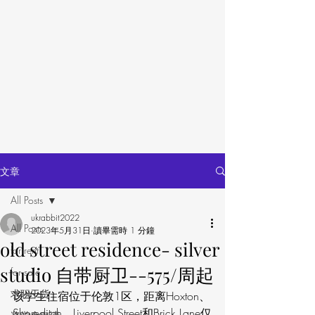
文章
All Posts
ukrabbit2022
All Posts
2023年5月31日
讀畢需時 1 分鐘
old street residence- silver
for rent
studio 自带厨卫--575/周起
for sale
求职干货
该学生住宿位于伦敦1区，距离Hoxton、
Shoreditch、Liverpool Street和Brick Lane仅